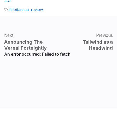
4.0
.
#life
#annual-review
Next
Previous
Announcing The
Tailwind as a
Vernal Fortnightly
Headwind